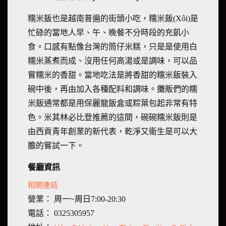
糯米飯也是越南普遍的街頭小吃，糯米飯(Xôi)是
忙碌的當地人早、午、晚餐不分時段的充飢小
食。口感有點像台灣的筒仔米糕，只是是使用白
糯米蒸煮而成、沒用任何高湯或是調味，可以品
嘗糯米的香甜。當地吃法是將香甜的糯米飯裝入
碗中後，再由加入各種配料和調味。攤販們的糯
米飯通常都是用保麗龍飯盒或粽葉包起非常有特
色。米其林必比登推薦的這間，碗碗糯米飯則是
由西貢青年創業的新代表，乾淨又衛生是可以大
膽的嘗試一下。
餐廳資訊
相關連結
營業： 周一~周日7:00-20:30
電話： 0325305957