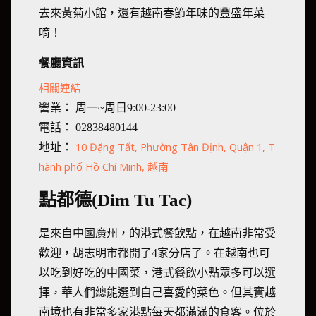
去來黃菊小館，還有越南春節年味的豐盛年菜
唷！
餐廳資訊
相關連結
營業： 周一~周日9:00-23:00
電話： 02838480144
10 Đặng Tất, Phường Tân Định, Quận 1, T
地址：
hành phố Hồ Chí Minh, 越南
點都德(Dim Tu Tac)
是來自中國廣州，的港式餐飲點，在越南非常受
歡迎，胡志明市都開了4家分店了。在越南也可
以吃到好吃的中國菜，港式餐飲小點眾多可以選
擇，華人們總能選到自己喜愛的菜色。但其實越
南境也有非常多家港點每天都滿滿的食客。位於