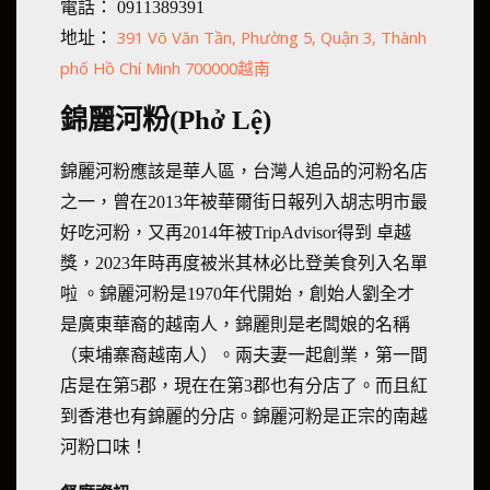
電話： 0911389391
391 Võ Văn Tần, Phường 5, Quận 3, Thành
地址：
phố Hồ Chí Minh 700000越南
錦麗河粉(Phở Lệ)
錦麗河粉應該是華人區，台灣人追品的河粉名店
之一，曾在2013年被華爾街日報列入胡志明市最
好吃河粉，又再2014年被TripAdvisor得到 卓越
獎，2023年時再度被米其林必比登美食列入名單
啦 。錦麗河粉是1970年代開始，創始人劉全才
是廣東華裔的越南人，錦麗則是老闆娘的名稱
（柬埔寨裔越南人）。兩夫妻一起創業，第一間
店是在第5郡，現在在第3郡也有分店了。而且紅
到香港也有錦麗的分店。錦麗河粉是正宗的南越
河粉口味！