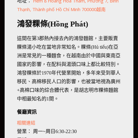
Hẻm 8 Hoàng Hoa Thám, Phường 7, Bình
地址：
Thạnh, Thành phố Hồ Chí Minh 700000越南
鴻發粿條(Hồng Phát)
這間在第3郡熱內接去內的鴻發麵館，主要販賣
粿條湯小吃在當地非常知名。粿條(Hủ tiếu)在亞
洲是常見的一種麵食，在越南由於中國與東南亞
國家的影響，在配料與湯頭口味上都比較特別。
鴻發粿條於1970年代營業開始，多年來受到華人
移民、高棉移民人口的影響，也被當地視為廣州
+高棉口味的綜合體代表，是胡志明市粿條麵館
中相最知名的1間。
餐廳資訊
相關連結
營業： 周一~周日6:30-22:30