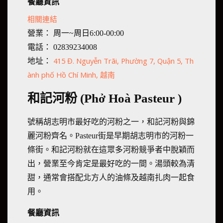
餐廳資訊
相關連結
營業： 周一~周日6:00-00:00
電話： 02839234008
415 Đ. Nguyễn Trãi, Phường 7, Quận 5, Th
地址：
ành phố Hồ Chí Minh, 越南
和記河粉 (Phở Hoà Pasteur )
號稱胡志明市最好吃的河粉之一，和記河粉與錦
麗河粉齊名。Pasteur街是早期胡志明市的河粉一
條街。和記河粉就在這眾多河粉競爭者中脫穎而
出，營業至今肯定是最好吃的一間。湯頭較為清
甜，通常會搭配北方人的油條及越南扎肉一起食
用。
餐廳資訊