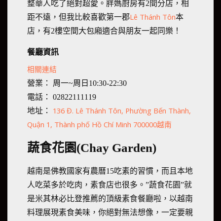
整華人吃了絕對超愛。胖媽廚房有2間分店，相
Lê Thánh Tôn
距不遠，但我比較喜歡第一郡
本
店，有2樓空間大包廂適合與朋友一起同樂！
餐廳資訊
相關連結
營業： 周一~周日10:30-22:30
電話： 02822111119
136 Đ. Lê Thánh Tôn, Phường Bến Thành,
地址：
Quận 1, Thành phố Hồ Chí Minh 700000越南
蔬食花園(Chay Garden)
越南是佛教國家有農曆15吃素的習慣，而且本地
人吃菜多於吃肉，素食店也很多。”蔬食花園”就
是米其林必比登推薦的頂級素食餐廳啦，以越南
料理展現素食美味，你絕對無法想像，一定要親