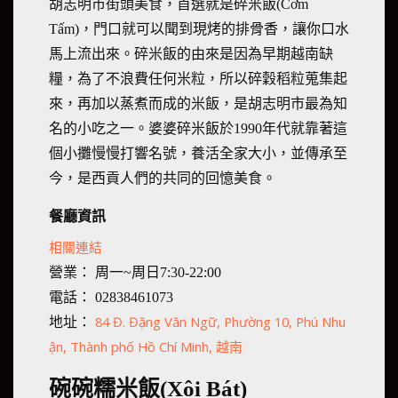
胡志明市街頭美食，首選就是碎米飯(Cơm
Tấm)，門口就可以聞到現烤的排骨香，讓你口水
馬上流出來。碎米飯的由來是因為早期越南缺
糧，為了不浪費任何米粒，所以碎穀稻粒蒐集起
來，再加以蒸煮而成的米飯，是胡志明市最為知
名的小吃之一。婆婆碎米飯於1990年代就靠著這
個小攤慢慢打響名號，養活全家大小，並傳承至
今，是西貢人們的共同的回憶美食。
餐廳資訊
相關連結
營業： 周一~周日7:30-22:00
電話： 02838461073
84 Đ. Đặng Văn Ngữ, Phường 10, Phú Nhu
地址：
ận, Thành phố Hồ Chí Minh, 越南
碗碗糯米飯(Xôi Bát)