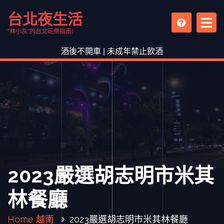
S
台北夜生活
k
i
"林小灰"的台北玩樂指南!
p
酒後不開車 | 未成年禁止飲酒
t
o
c
o
n
t
e
n
t
2023嚴選胡志明市米其
林餐廳
Home
越南
2023嚴選胡志明市米其林餐廳