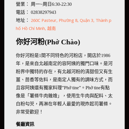
營業： 周一~周日6:30-22:30
電話： 02838297943
260C Pasteur, Phường 8, Quận 3, Thành p
地址：
hố Hồ Chí Minh, 越南
你好河粉(Phở Chào)
你好河粉是1間不同特色的河粉店，開店於1986
年，是來自北越南定的容阿姨的獨門口味。是河
粉界中獨特的存在，有北越河粉的清甜但又有生
薑、茴香等佐料，是南定人獨有的調味方式，而
且容阿姨還有獨家料理”Phở tine”。Phở tine有點
像是「薯條牛肉雜燴」，使用生牛肉與配料、太
白粉勾芡，再淋在年輕人最愛的現炸起司薯條。
非常受歡迎！
餐廳資訊