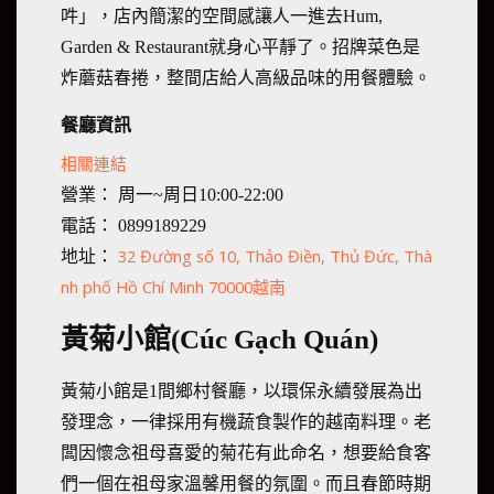
吽」，店內簡潔的空間感讓人一進去Hum,
Garden & Restaurant就身心平靜了。招牌菜色是
炸蘑菇春捲，整間店給人高級品味的用餐體驗。
餐廳資訊
相關連結
營業： 周一~周日10:00-22:00
電話： 0899189229
32 Đường số 10, Thảo Điền, Thủ Đức, Thà
地址：
nh phố Hồ Chí Minh 70000越南
黃菊小館(Cúc Gạch Quán)
黃菊小館是1間鄉村餐廳，以環保永續發展為出
發理念，一律採用有機蔬食製作的越南料理。老
闆因懷念祖母喜愛的菊花有此命名，想要給食客
們一個在祖母家溫馨用餐的氛圍。而且春節時期