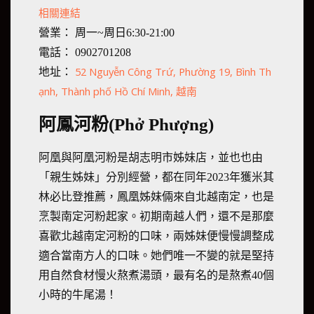
相關連結
營業： 周一~周日6:30-21:00
電話： 0902701208
52 Nguyễn Công Trứ, Phường 19, Bình Th
地址：
ạnh, Thành phố Hồ Chí Minh, 越南
阿鳳河粉(Phở Phượng)
阿凰與阿凰河粉是胡志明市姊妹店，並也也由
「親生姊妹」分別經營，都在同年2023年獲米其
林必比登推薦，鳳凰姊妹倆來自北越南定，也是
烹製南定河粉起家。初期南越人們，還不是那麼
喜歡北越南定河粉的口味，兩姊妹便慢慢調整成
適合當南方人的口味。她們唯一不變的就是堅持
用自然食材慢火熬煮湯頭，最有名的是熬煮40個
小時的牛尾湯！