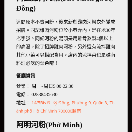
Đồng)
這間原本不賣河粉，後來新創雞肉河粉衣外變成
招牌。同記雞肉河粉位於小巷弄內，是在地30年
老字號。同記河粉的湯頭是用雞骨熬製4個以上
的高湯。除了招牌雞肉河粉，另外還有涼拌雞肉
其他小菜可以搭配食用。店內的涼拌菜也是越南
料理必吃的菜色唷！
餐廳資訊
營業： 周一~周日5:00-22:30
電話： 02838435630
14/5Bis Đ. Kỳ Đồng, Phường 9, Quận 3, Th
地址：
ành phố Hồ Chí Minh 700000越南
阿明河粉(Phở Minh)