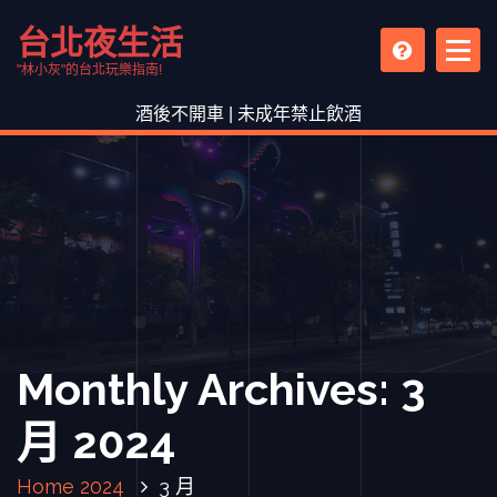
S
台北夜生活
k
i
"林小灰"的台北玩樂指南!
p
酒後不開車 | 未成年禁止飲酒
t
o
c
o
n
t
e
n
t
Monthly Archives: 3
月 2024
Home
2024
3 月