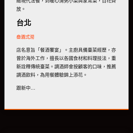
緻現代法餐，到暖心清粥小菜與家常菜，百花齊
放。
台北
叁酒弍沏
店名意旨「餐酒饗宴」。主廚具備臺菜經歷，亦
曾於海外工作，擅長以各國食材和料理技法，重
新詮釋傳統臺菜。調酒師會按顧客的口味，推薦
調酒飲料，為用餐體驗錦上添花。
跟新中…