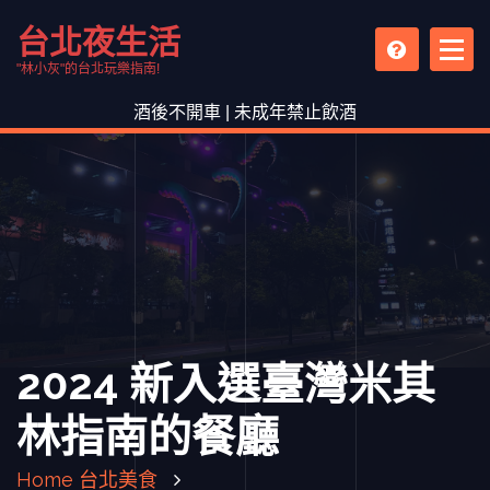
S
台北夜生活
k
i
"林小灰"的台北玩樂指南!
p
酒後不開車 | 未成年禁止飲酒
t
o
c
o
n
t
e
n
t
2024 新入選臺灣米其
林指南的餐廳
Home
台北美食